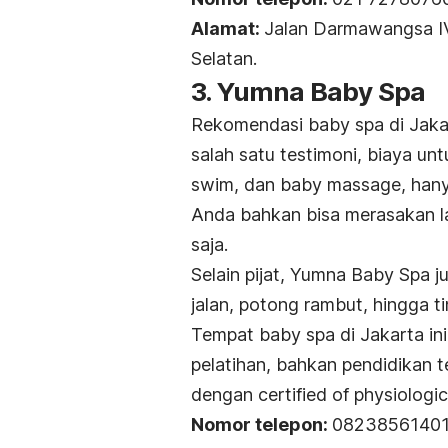
Alamat:
Jalan Darmawangsa IV 
Selatan.
3. Yumna Baby Spa
Rekomendasi
baby spa
di Jak
salah satu testimoni, biaya un
swim,
dan
baby massage,
hany
Anda bahkan bisa merasakan 
saja.
Selain pijat, Yumna Baby Spa ju
jalan, potong rambut, hingga ti
Tempat
baby spa
di Jakarta ini
pelatihan, bahkan pendidikan te
dengan
certified of physiologic
Nomor telepon:
0823856140