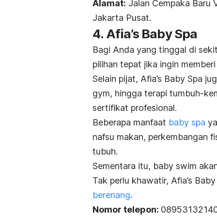
Alamat:
Jalan Cempaka Baru V
Jakarta Pusat.
4. Afia’s Baby Spa
Bagi Anda yang tinggal di seki
pilihan tepat jika ingin memberi 
Selain pijat, Afia’s Baby Spa j
gym
, hingga terapi tumbuh-ke
sertifikat profesional.
Beberapa manfaat
baby spa
ya
nafsu makan, perkembangan fis
tubuh.
Sementara itu,
baby swim
akan
Tak perlu khawatir, Afia’s Ba
berenang
.
Nomor telepon:
0895313214