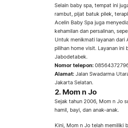
Selain
baby spa
, tempat ini ju
rambut, pijat batuk pilek, terap
Acelin Baby Spa juga menyed
kehamilan dan persalinan, sepert
Untuk menikmati layanan dari
pilihan
home visit.
Layanan ini 
Jabodetabek.
Nomor telepon:
0856437279
Alamat:
Jalan Swadarma Utara
Jakarta Selatan.
2. Mom n Jo
Sejak tahun 2006, Mom n Jo su
hamil, bayi, dan anak-anak.
Kini, Mom n Jo telah memiliki 