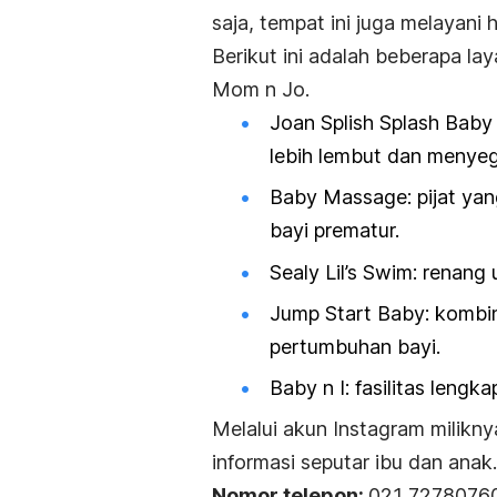
saja, tempat ini juga melayani
Berikut ini adalah beberapa la
Mom n Jo.
Joan Splish Splash Baby
lebih lembut dan menyeg
Baby Massage
: pijat y
bayi prematur.
Sealy Lil’s Swim
: renang 
Jump Start Baby
: kombi
pertumbuhan bayi.
Baby n I
: fasilitas lengk
Melalui akun Instagram milikny
informasi seputar ibu dan anak.
Nomor telepon:
021 7278076