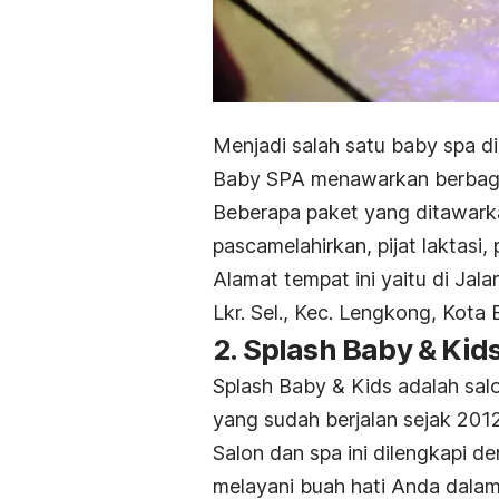
Menjadi salah satu
baby spa
di
Baby SPA menawarkan berbagai
Beberapa paket yang ditawarkan
pascamelahirkan, pijat laktasi,
Alamat tempat ini yaitu di Ja
Lkr. Sel., Kec. Lengkong, Kota
2. Splash Baby & Kid
Splash Baby & Kids adalah sal
yang sudah berjalan sejak 2012
Salon dan spa ini dilengkapi d
melayani buah hati Anda dalam