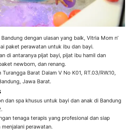
 Bandung dengan ulasan yang baik, Vitria Mom n’
 paket perawatan untuk ibu dan bayi.
 di antaranya pijat bayi, pijat ibu hamil dan
 paket
newborn
, dan renang.
lan Turangga Barat Dalam V No K01, RT.03/RW.10,
 Bandung, Jawa Barat.
s
on dan spa khusus untuk bayi dan anak di Bandung
.
engan tenaga terapis yang profesional dan siap
 menjalani perawatan.