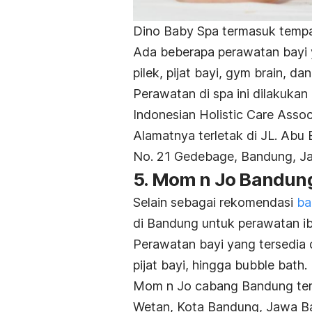
Dino Baby Spa termasuk tempa
Ada beberapa perawatan bayi ya
pilek, pijat bayi,
gym brain
, da
Perawatan di spa ini dilakukan o
Indonesian Holistic Care Assoc
Alamatnya terletak di JL. Abu
No. 21 Gedebage, Bandung, Ja
5. Mom n Jo Bandun
Selain sebagai rekomendasi
ba
di Bandung untuk perawatan ib
Perawatan bayi yang tersedia d
pijat bayi, hingga
bubble bath
.
Mom n Jo cabang Bandung terle
Wetan, Kota Bandung, Jawa Ba