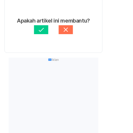
Apakah artikel ini membantu?
Iklan