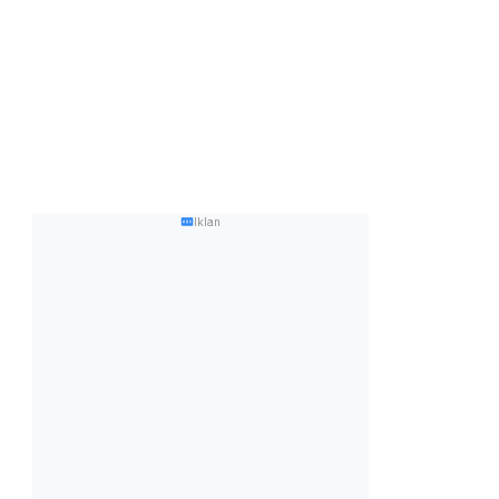
Iklan