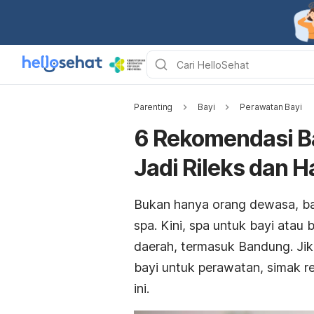
Parenting
Bayi
Perawatan Bayi
6 Rekomendasi Ba
Jadi Rileks dan 
Bukan hanya orang dewasa, bay
spa. Kini, spa untuk bayi atau
daerah, termasuk Bandung. Jik
bayi untuk perawatan, simak 
ini.