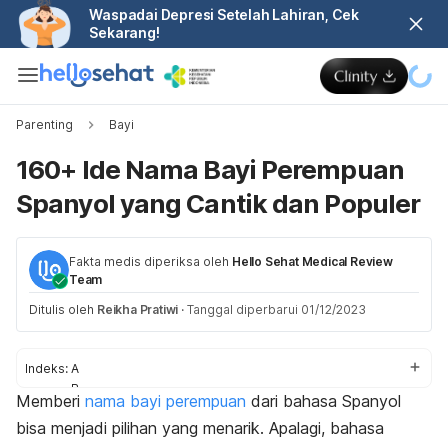
Waspadai Depresi Setelah Lahiran, Cek
Sekarang!
Parenting
Bayi
160+ Ide Nama Bayi Perempuan
Spanyol yang Cantik dan Populer
Fakta medis diperiksa oleh
Hello Sehat Medical Review
Team
Ditulis oleh
Reikha Pratiwi
·
Tanggal diperbarui 01/12/2023
Indeks:
A
B
Memberi
nama bayi perempuan
dari bahasa Spanyol
C
bisa menjadi pilihan yang menarik. Apalagi, bahasa
D