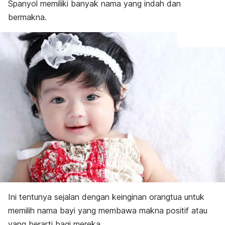
E
Spanyol memiliki banyak nama yang indah dan
F
bermakna.
G
I
J
K
L
M
N
P
R
S
T
V
X
Y
Z
Ini tentunya sejalan dengan keinginan orangtua untuk
memilih nama bayi yang membawa makna positif atau
yang berarti bagi mereka.