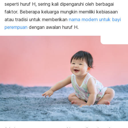
seperti huruf H, sering kali dipengaruhi oleh berbagai
Bermakna terpuji
Bermakna suci
faktor. Beberapa keluarga mungkin memiliki kebiasaan
Bermakna kebahagiaan
atau tradisi untuk memberikan
nama modern untuk bayi
Bermakna kemegahan
perempuan
dengan awalan huruf H.
Bermakna alam
Bermakna lainnya