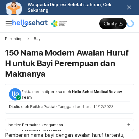
Waspadai Depresi Setelah Lahiran, Cek
Sekarang!
Parenting
Bayi
150 Nama Modern Awalan Huruf
H untuk Bayi Perempuan dan
Maknanya
Fakta medis diperiksa oleh
Hello Sehat Medical Review
Team
Ditulis oleh
Reikha Pratiwi
·
Tanggal diperbarui 14/12/2023
Indeks:
Bermakna keagamaan
Bermakna kecantikan
Pemberian nama bayi dengan awalan huruf tertentu,
Bermakna cinta