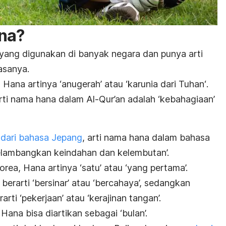
ana?
ang digunakan di banyak negara dan punya arti
asanya.
Hana artinya ‘anugerah’ atau ‘karunia dari Tuhan
‘
.
rti nama hana dalam Al-Qur’an adalah
‘kebahagiaan’
dari bahasa Jepang
,
arti nama hana dalam bahasa
lambangkan keindahan dan kelembutan’.
rea, Hana artinya ‘satu’ atau ‘yang pertama’.
berarti ‘bersinar’ atau ‘bercahaya’, sedangkan
ti ‘pekerjaan’ atau ‘kerajinan tangan’.
ana bisa diartikan sebagai ‘bulan’.