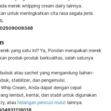
pada merek
whipping cream dairy
lainnya.
an untuk meningkatkan cita rasa segala jenis
%.
L402509009348
am
merek yang satu ini? Ya, Pondan merupakan merek
kan produk-produk berkualitas, salah satunya
k bubuk atau
sachet
yang mengandung bahan-
bubuk,
stabilizer
, dan pengemulsi.
Whip Cream, Anda dapat dengan cepat
ang lembut, kental, dan stabil untuk digunakan
try, atau
hidangan pencuci mulut
lainnya.
 604931118018