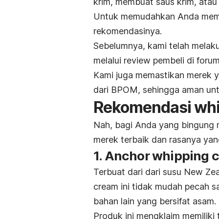
krim, membuat saus krim, ata
Untuk memudahkan Anda mem
rekomendasinya.
Sebelumnya, kami telah melaku
melalui
review
pembeli di foru
Kami juga memastikan merek y
dari BPOM, sehingga aman un
Rekomendasi
wh
Nah, bagi Anda yang bingung m
merek terbaik dan rasanya yang
1. Anchor whipping 
Terbuat dari dari susu New Zea
cream
ini tidak mudah pecah s
bahan lain yang bersifat asam.
Produk ini mengklaim memiliki 