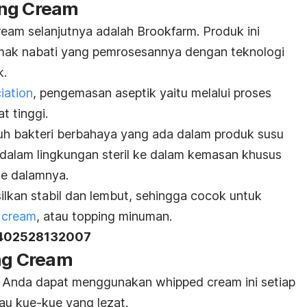
ing Cream
ream
selanjutnya adalah Brookfarm. Produk ini
emak nabati yang pemrosesannya dengan teknologi
k.
iation
, pengemasan aseptik yaitu melalui proses
t tinggi.
uh bakteri berbahaya yang ada dalam produk susu
dalam lingkungan steril ke dalam kemasan khusus
e dalamnya.
ilkan stabil dan lembut, sehingga cocok untuk
 cream
,
atau
topping
minuman.
 402528132007
ing Cream
e, Anda dapat menggunakan
whipped cream
ini setiap
au kue-kue yang lezat.