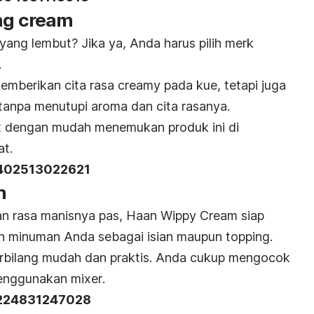
ing cream
 yang lembut? Jika ya, Anda harus pilih merk
.
memberikan cita rasa
creamy
pada kue, tetapi juga
 tanpa menutupi aroma dan cita rasanya.
at dengan mudah menemukan produk ini di
at.
 402513022621
m
dan rasa manisnya pas, Haan Wippy Cream siap
an minuman Anda sebagai isian maupun
topping
.
erbilang mudah dan praktis. Anda cukup mengocok
 menggunakan
mixer
.
 224831247028