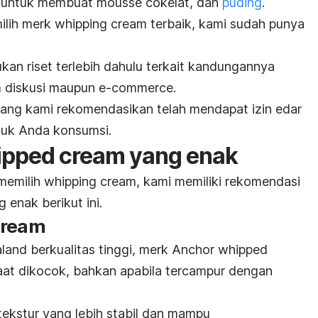
u untuk membuat
mousse
cokelat, dan
puding
.
ilih
merk whipping cream
terbaik, kami sudah punya
kan riset terlebih dahulu terkait kandungannya
m diskusi maupun
e-commerce
.
ang kami rekomendasikan telah mendapat izin edar
tuk Anda konsumsi.
ipped cream
yang enak
emilih whipping cream, kami memiliki rekomendasi
 enak berikut ini.
cream
land berkualitas tinggi,
merk
Anchor
whipped
aat dikocok, bahkan apabila tercampur dengan
tekstur yang lebih stabil dan mampu