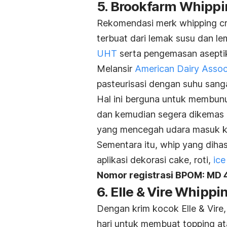
5. Brookfarm Whipp
Rekomendasi
merk whipping c
terbuat dari lemak susu dan l
UHT
serta pengemasan asepti
Melansir
American Dairy Assoc
pasteurisasi dengan suhu sanga
Hal ini berguna untuk membun
dan kemudian segera dikemas 
yang mencegah udara masuk k
Sementara itu,
whip
yang dihas
aplikasi dekorasi cake, roti,
ice
Nomor registrasi BPOM: MD
6. Elle & Vire Whipp
Dengan krim kocok Elle & Vir
hari untuk membuat
topping
at