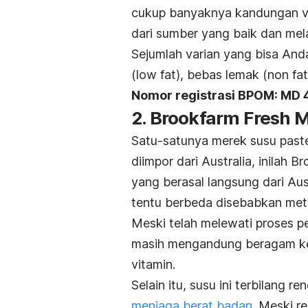
cukup banyaknya kandungan vit
dari sumber yang baik dan mel
Sejumlah varian yang bisa And
(
low fat)
, bebas lemak (
non fat
Nomor registrasi BPOM: MD
2. Brookfarm Fresh M
Satu-satunya
merek
susu paste
diimpor dari Australia, inilah B
yang berasal langsung dari Aus
tentu berbeda disebabkan met
Meski telah melewati proses 
masih mengandung beragam keb
vitamin.
Selain itu, susu ini terbilang
menjaga berat badan
.
Meski re