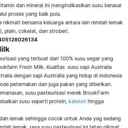
amin dan mineral ini mengindikasikan susu berasal
alui proses yang baik pula.
a nikmati bersama keluarga antara lain rendah lemak
)
,
plain
, cokelat, dan stroberi.
 405128026134
ilk
urisasi yang terbuat dari 100% susu segar yang
rookfarm Fresh Milk. Kualitas susu sapi Australia
tralia dengan sapi Australia yang hidup di Indonesia
ode peternakan dan juga pakan yang diberikan.
pemanasan, susu pasteurisasi merek BrookFarm
aikan susu seperti protein,
kalsium
hingga
 rendah lemak sehingga cocok untuk Anda yag sedang
ndah lemak, rasa susu pasteurisasi ini tetap nikmat.