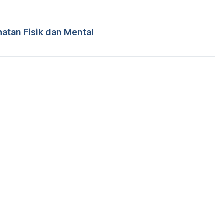
cipes/features/mad-about-mangos#1
imah
atan Fisik dan Mental
s-all-year-long-3982611
Memuat...