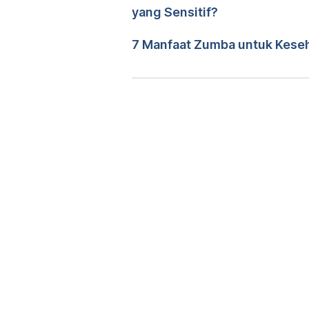
yang Sensitif?
http://www.webmd.com/food-re
Diperbarui oleh: 
Shylma Na'
7 Manfaat Zumba untuk Keseh
https://www.verywell.com/mango