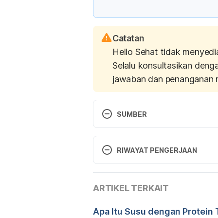
Catatan
Hello Sehat tidak menyedi
Selalu konsultasikan deng
jawaban dan penanganan 
SUMBER
http://www.medicalnewstoday.c
RIWAYAT PENGERJAAN
Versi Terbaru
Benefit of Eating Mangoes 
http
ARTIKEL TERKAIT
18/12/2020
4378.html
 Diakses pada 14 Juli
Ditulis oleh 
Novita Joseph
Apa Itu Susu dengan Protein T
Ditinjau secara medis oleh
d