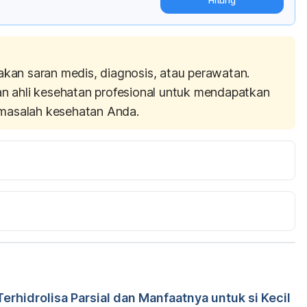
akan saran medis, diagnosis, atau perawatan.
an ahli kesehatan profesional untuk mendapatkan
masalah kesehatan Anda.
Mangoes Health, Benefit and Nutritional Breakdown 
om/articles/275921.php
 Diakses pada 14 Juli 2017
://healthyeating.sfgate.com/benefits-eating-mangoes-
 2017
erhidrolisa Parsial dan Manfaatnya untuk si Kecil
r. Tania Savitri