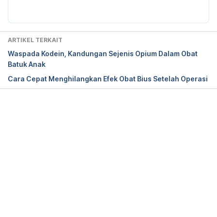
library/prescription-medications-weight-gain/
diakses pada 18 April 2019
ARTIKEL TERKAIT
Waspada Kodein, Kandungan Sejenis Opium Dalam Obat
Batuk Anak
Cara Cepat Menghilangkan Efek Obat Bius Setelah Operasi
Memuat...