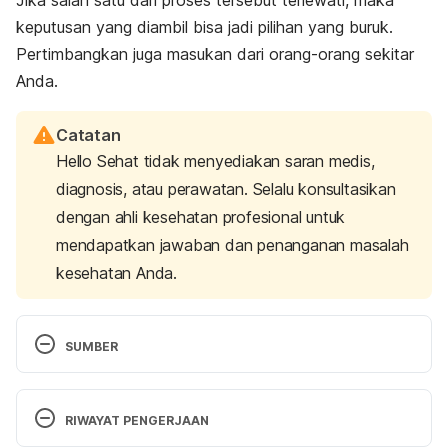
keputusan yang diambil bisa jadi pilihan yang buruk.
Pertimbangkan juga masukan dari orang-orang sekitar
Anda.
Catatan
Hello Sehat tidak menyediakan saran medis,
diagnosis, atau perawatan. Selalu konsultasikan
dengan ahli kesehatan profesional untuk
mendapatkan jawaban dan penanganan masalah
kesehatan Anda.
SUMBER
Reasons Why You Make Bad Decisions.
https://www.verywellmind.com/why-you-make-
RIWAYAT PENGERJAAN
bad-decisions-2795489. Accessed on February 