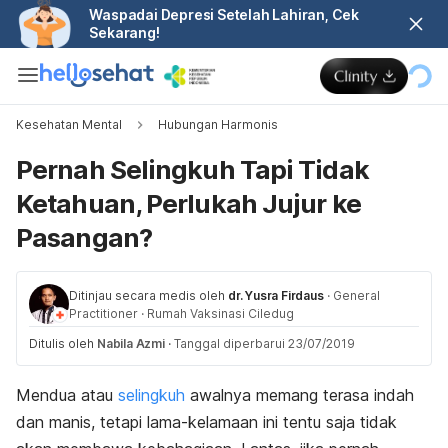
Waspadai Depresi Setelah Lahiran, Cek
Sekarang!
Kesehatan Mental
Hubungan Harmonis
Pernah Selingkuh Tapi Tidak
Ketahuan, Perlukah Jujur ke
Pasangan?
Ditinjau secara medis oleh
dr. Yusra Firdaus
·
General
Practitioner
·
Rumah Vaksinasi Ciledug
Ditulis oleh
Nabila Azmi
·
Tanggal diperbarui 23/07/2019
Mendua atau
selingkuh
awalnya memang terasa indah
dan manis, tetapi lama-kelamaan ini tentu saja tidak