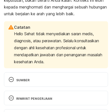
keputusan, bukan berarti Anda kalah. Konteks ini lebih
kepada menghormati dan menghargai sebuah hubungan
untuk berjalan ke arah yang lebih baik.
Catatan
Hello Sehat tidak menyediakan saran medis,
diagnosis, atau perawatan. Selalu konsultasikan
dengan ahli kesehatan profesional untuk
mendapatkan jawaban dan penanganan masalah
kesehatan Anda.
SUMBER
Building a Healthy Relationship from the Start. 
https://www.cmhc.utexas.edu/vav/vav_healthyrelati
RIWAYAT PENGERJAAN
onships.html. Diakses 14 Oktober 2019.
Versi Terbaru