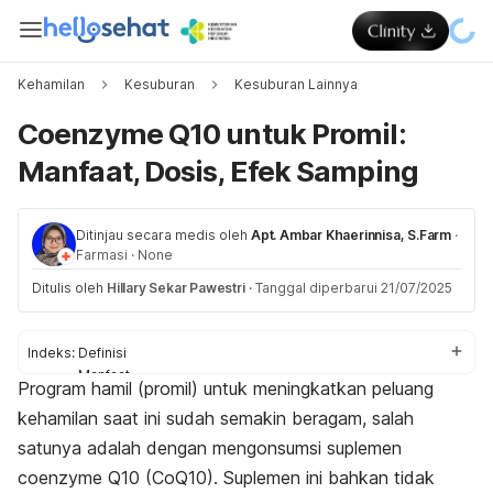
Kehamilan
Kesuburan
Kesuburan Lainnya
Coenzyme Q10 untuk Promil:
Manfaat, Dosis, Efek Samping
Ditinjau secara medis oleh
Apt. Ambar Khaerinnisa, S.Farm
·
Farmasi
·
None
Ditulis oleh
Hillary Sekar Pawestri
·
Tanggal diperbarui 21/07/2025
Indeks:
Definisi
Manfaat
Program hamil (promil) untuk meningkatkan peluang
Dosis
kehamilan saat ini sudah semakin beragam, salah
Efek samping
satunya adalah dengan mengonsumsi suplemen
coenzyme
Q10 (CoQ10). Suplemen ini bahkan tidak