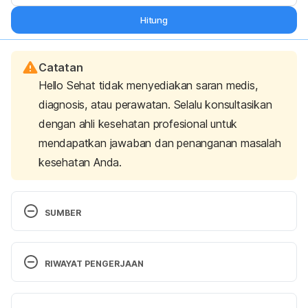
Hitung
Catatan
Hello Sehat tidak menyediakan saran medis,
diagnosis, atau perawatan. Selalu konsultasikan
dengan ahli kesehatan profesional untuk
mendapatkan jawaban dan penanganan masalah
kesehatan Anda.
SUMBER
Tobin Nora. The 10 Best Exercise for Women. 
[Online] Tersedia pada: 
RIWAYAT PENGERJAAN
https://www.shape.com/fitness/workouts/10-best-
exercises-women
 (Diakses 11 April 2018)
Versi Terbaru