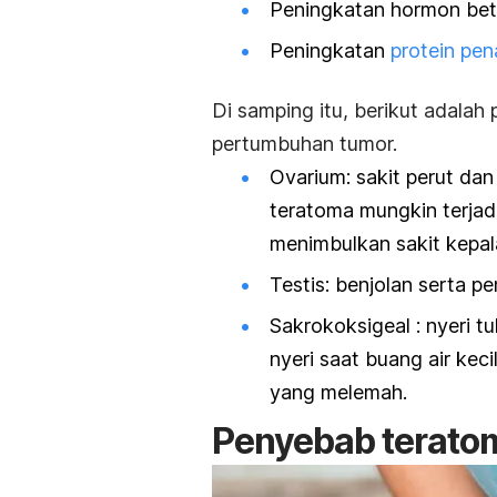
Peningkatan hormon
bet
Peningkatan
protein pe
Di samping itu, berikut adalah
pertumbuhan tumor.
Ovarium: sakit perut da
teratoma
mungkin terja
menimbulkan sakit kepal
Testis: benjolan serta p
Sakrokoksigeal : nyeri tu
nyeri saat buang air ke
yang melemah.
Penyebab terato