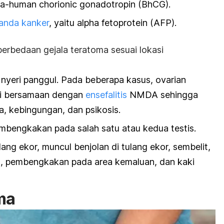
a-human chorionic gonadotropin
(BhCG).
nanda kanker
, yaitu alpha fetoprotein (AFP).
 perbedaan gejala teratoma sesuai lokasi
n nyeri panggul. Pada beberapa kasus,
ovarian
di bersamaan dengan
ensefalitis
NMDA sehingga
a, kebingungan, dan psikosis.
embengkakan pada salah satu atau kedua testis.
lang ekor, muncul benjolan di tulang ekor, sembelit,
cil, pembengkakan pada area kemaluan, dan kaki
ma