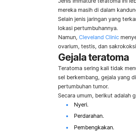
Jenis
immature teratoma
ini l
mereka masih di dalam kandun
Selain jenis jaringan yang ter
lokasi pertumbuhannya.
Namun,
Cleveland Clinic
menyeb
ovarium, testis, dan sakrokoks
Gejala teratoma
Teratoma sering kali tidak men
sel berkembang, gejala yang di
pertumbuhan tumor.
Secara umum, berikut adalah ge
Nyeri.
Perdarahan.
Pembengkakan.