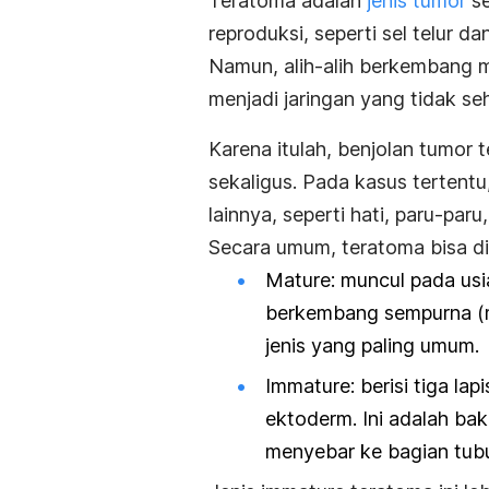
Teratoma adalah
jenis tumor
se
reproduksi, seperti sel telur da
Namun, alih-alih berkembang men
menjadi jaringan yang tidak seh
Karena itulah, benjolan tumor
sekaligus. Pada kasus tertent
lainnya, seperti hati, paru-paru
Secara umum, teratoma bisa di
Mature
: m
uncul pada us
berkembang sempurna
(
jenis yang paling umum.
Immature
: b
erisi tiga l
ektoderm. Ini adalah ba
menyebar ke bagian tubu