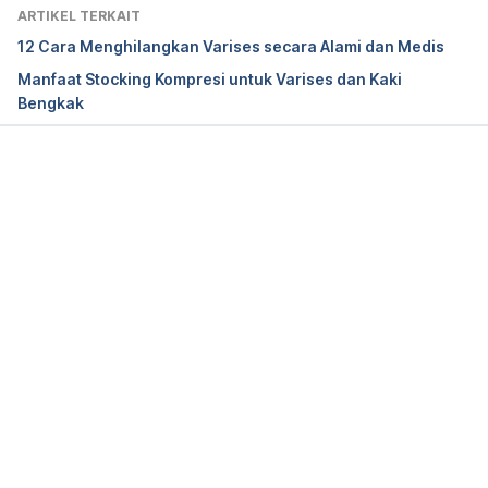
https://www.theveininstitute.com.au/can-varicose-
ARTIKEL TERKAIT
veins-be-cured/
12 Cara Menghilangkan Varises secara Alami dan Medis
Manfaat Stocking Kompresi untuk Varises dan Kaki
Bengkak
Memuat...