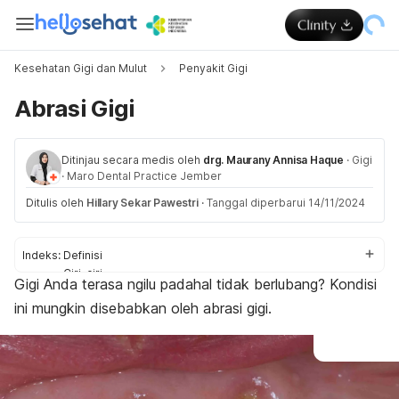
Kesehatan Gigi dan Mulut
Penyakit Gigi
Abrasi Gigi
Ditinjau secara medis oleh
drg. Maurany Annisa Haque
·
Gigi
·
Maro Dental Practice Jember
Ditulis oleh
Hillary Sekar Pawestri
·
Tanggal diperbarui 14/11/2024
Indeks:
Definisi
Ciri-ciri
Gigi Anda terasa ngilu padahal tidak berlubang? Kondisi
Penyebab
ini mungkin disebabkan oleh abrasi gigi.
Cara mengatasi