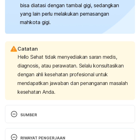
bisa diatasi dengan tambal gigi, sedangkan
yang lain perlu melakukan pemasangan
mahkota gigi.
Catatan
Hello Sehat tidak menyediakan saran medis,
diagnosis, atau perawatan. Selalu konsultasikan
dengan ahli kesehatan profesional untuk
mendapatkan jawaban dan penanganan masalah
kesehatan Anda.
SUMBER
Clark, G. (2023, March 7). 
The dentist’s guide to 
tooth erosion, attrition, abrasion & Abfraction
. 
RIWAYAT PENGERJAAN