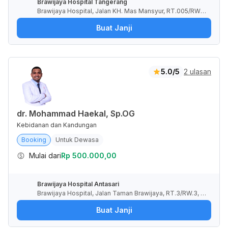
Brawijaya Hospital Tangerang
Brawijaya Hospital, Jalan KH. Mas Mansyur, RT.005/RW.0
07, Kunciran Indah, Tangerang City, Banten, Indonesia
Buat Janji
5.0/5
2 ulasan
dr. Mohammad Haekal, Sp.OG
Kebidanan dan Kandungan
Booking
Untuk Dewasa
Mulai dari
Rp 500.000,00
Brawijaya Hospital Antasari
Brawijaya Hospital, Jalan Taman Brawijaya, RT.3/RW.3, C
ipete Utara, Kota Jakarta Selatan, Daerah Khusus Ibukota
Buat Janji
Jakarta, Indonesia