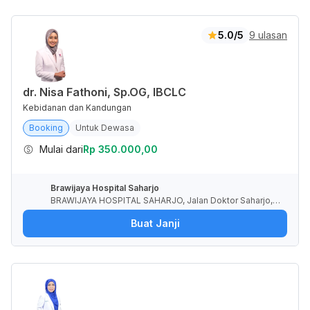
5.0/5
9 ulasan
dr. Nisa Fathoni, Sp.OG, IBCLC
Kebidanan dan Kandungan
Booking
Untuk Dewasa
Mulai dari
Rp 350.000,00
Brawijaya Hospital Saharjo
BRAWIJAYA HOSPITAL SAHARJO, Jalan Doktor Saharjo, R
T.1/RW.1, Tebet Barat, Kota Jakarta Selatan, Daerah Khus
Buat Janji
us Ibukota Jakarta, Indonesia