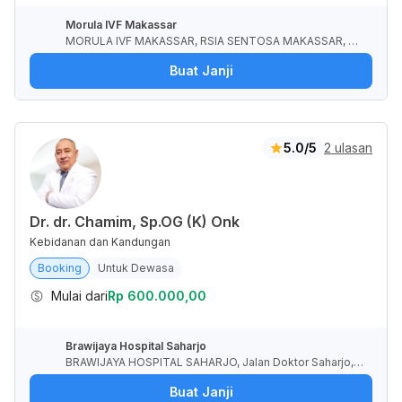
Morula IVF Makassar
MORULA IVF MAKASSAR, RSIA SENTOSA MAKASSAR, Jl.
Jend. Sudirman, Sawerigading, Kota Makassar, Sulawesi
Buat Janji
Selatan, Indonesia
5.0/5
2 ulasan
Dr. dr. Chamim, Sp.OG (K) Onk
Kebidanan dan Kandungan
Booking
Untuk Dewasa
Mulai dari
Rp 600.000,00
Brawijaya Hospital Saharjo
BRAWIJAYA HOSPITAL SAHARJO, Jalan Doktor Saharjo, R
T.1/RW.1, Tebet Barat, Kota Jakarta Selatan, Daerah Khus
Buat Janji
us Ibukota Jakarta, Indonesia