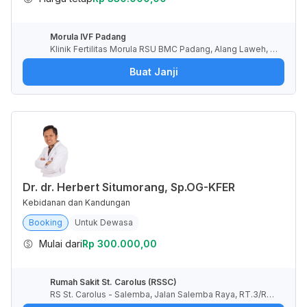
Morula IVF Padang
Klinik Fertilitas Morula RSU BMC Padang, Alang Laweh, P
adang Selatan, Kota Padang, Sumatera Barat, Indonesia
Buat Janji
Dr. dr. Herbert Situmorang, Sp.OG-KFER
Kebidanan dan Kandungan
Booking
Untuk Dewasa
Mulai dari
Rp 300.000,00
Rumah Sakit St. Carolus (RSSC)
RS St. Carolus - Salemba, Jalan Salemba Raya, RT.3/RW.
5, Paseban, Kota Jakarta Pusat, Daerah Khusus Ibukota J