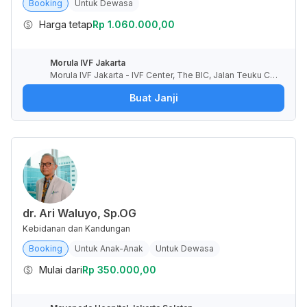
Booking
Untuk Dewasa
Harga tetap
Rp 1.060.000,00
Morula IVF Jakarta
Morula IVF Jakarta - IVF Center, The BIC, Jalan Teuku Cik
Ditiro, RT.8/RW.2, Gondangdia, Kota Jakarta Pusat, Daera
Buat Janji
h Khusus Ibukota Jakarta, Indonesia
dr. Ari Waluyo, Sp.OG
Kebidanan dan Kandungan
Booking
Untuk Anak-Anak
Untuk Dewasa
Mulai dari
Rp 350.000,00