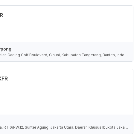
FR
rpong
lan Gading Golf Boulevard, Cihuni, Kabupaten Tangerang, Banten, Indon
.KFR
a, RT.6/RW.12, Sunter Agung, Jakarta Utara, Daerah Khusus Ibukota Jakart