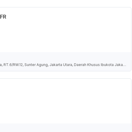
KFR
a, RT.6/RW.12, Sunter Agung, Jakarta Utara, Daerah Khusus Ibukota Jakart