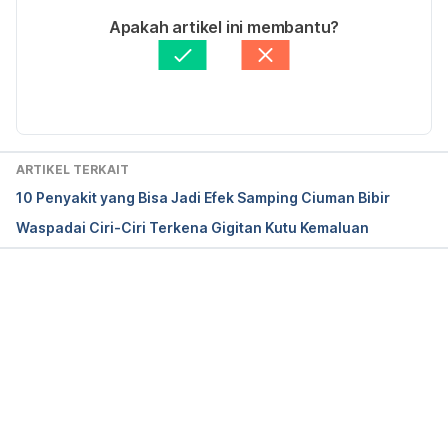
same-std-a-second-time-3133003
. Accessed 
Ditulis oleh 
Adelia Marista Safitri
Apakah artikel ini membantu?
25/2/2019.
Ditinjau secara medis oleh
dr. Yusra Firdaus
Diperbarui oleh: 
Nimas Mita Etika M
Understanding, Treating, and Preventing STDs. 
https://medlineplus.gov/magazine/issues/fall08/artic
les/fall08pg18-19.html
. Accessed 25/2/2019.
ARTIKEL TERKAIT
10 Penyakit yang Bisa Jadi Efek Samping Ciuman Bibir
Waspadai Ciri-Ciri Terkena Gigitan Kutu Kemaluan
Memuat...