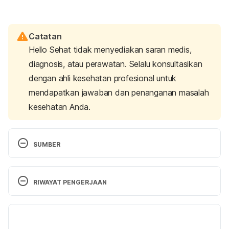
Catatan
Hello Sehat tidak menyediakan saran medis,
diagnosis, atau perawatan. Selalu konsultasikan
dengan ahli kesehatan profesional untuk
mendapatkan jawaban dan penanganan masalah
kesehatan Anda.
SUMBER
Can a Treated STD Come Back? 
https://www.verywellhealth.com/can-a-treated-
RIWAYAT PENGERJAAN
std-come-back-3133252
. Accessed 25/2/2019.
Versi Terbaru
Can I Get the Same STD a Second Time? 
https://www.verywellhealth.com/can-i-get-the-
06/11/2020