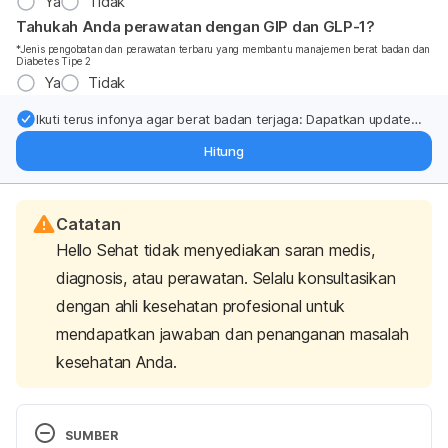
Ya
Tidak
Tahukah Anda perawatan dengan GIP dan GLP-1?
*Jenis pengobatan dan perawatan terbaru yang membantu manajemen berat badan dan
Diabetes Tipe 2
Ya
Tidak
Ikuti terus infonya agar berat badan terjaga: Dapatkan update
dari pakar mengenai dukungan dan perawatan berat badan
Hitung
langsung ke inbox Anda.
Catatan
Hello Sehat tidak menyediakan saran medis,
diagnosis, atau perawatan. Selalu konsultasikan
dengan ahli kesehatan profesional untuk
mendapatkan jawaban dan penanganan masalah
kesehatan Anda.
SUMBER