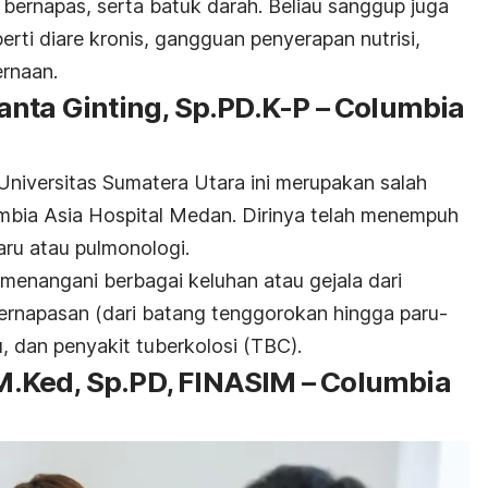
t bernapas, serta batuk darah. Beliau sanggup juga
perti
diare kronis
, gangguan penyerapan nutrisi,
ernaan.
anta Ginting, Sp.PD.K-P – Columbia
niversitas Sumatera Utara ini merupakan salah
lumbia Asia Hospital Medan. Dirinya telah menempuh
aru atau pulmonologi.
menangani berbagai keluhan atau gejala dari
ernapasan (dari batang tenggorokan hingga paru-
u, dan penyakit tuberkolosi (TBC).
, M.Ked, Sp.PD, FINASIM – Columbia