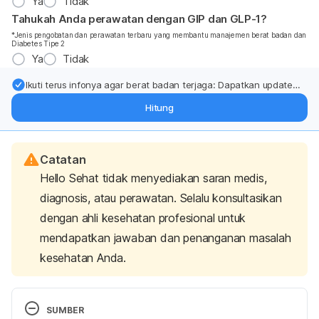
Ya
Tidak
Tahukah Anda perawatan dengan GIP dan GLP-1?
*Jenis pengobatan dan perawatan terbaru yang membantu manajemen berat badan dan
Diabetes Tipe 2
Ya
Tidak
Ikuti terus infonya agar berat badan terjaga: Dapatkan update
dari pakar mengenai dukungan dan perawatan berat badan
Hitung
langsung ke inbox Anda.
Catatan
Hello Sehat tidak menyediakan saran medis,
diagnosis, atau perawatan. Selalu konsultasikan
dengan ahli kesehatan profesional untuk
mendapatkan jawaban dan penanganan masalah
kesehatan Anda.
SUMBER