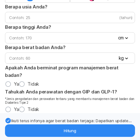
Berapa usia Anda?
(tahun)
Berapa tinggi Anda?
cm
Berapa berat badan Anda?
kg
Apakah Anda berminat program manajemen berat
badan?
Ya
Tidak
Tahukah Anda perawatan dengan GIP dan GLP-1?
*Jenis pengobatan dan perawatan terbaru yang membantu manajemen berat badan dan
Diabetes Tipe 2
Ya
Tidak
Ikuti terus infonya agar berat badan terjaga: Dapatkan update
dari pakar mengenai dukungan dan perawatan berat badan
Hitung
langsung ke inbox Anda.