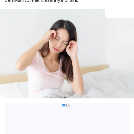
demikian?Simak ulasannya di sini.
Iklan