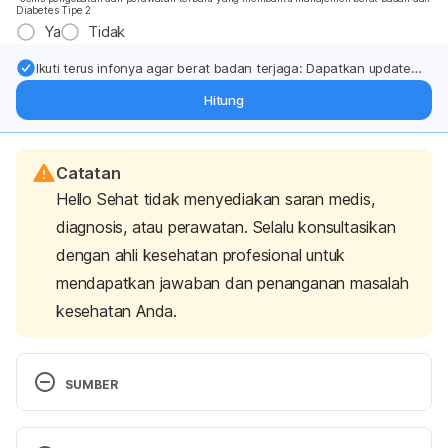
Diabetes Tipe 2
Ya
Tidak
Ikuti terus infonya agar berat badan terjaga: Dapatkan update
dari pakar mengenai dukungan dan perawatan berat badan
Hitung
langsung ke inbox Anda.
Catatan
Hello Sehat tidak menyediakan saran medis,
diagnosis, atau perawatan. Selalu konsultasikan
dengan ahli kesehatan profesional untuk
mendapatkan jawaban dan penanganan masalah
kesehatan Anda.
SUMBER
11 ways to reduce premature skin aging. 
(2021). 
American Academy of Dermatology. Retrieved 