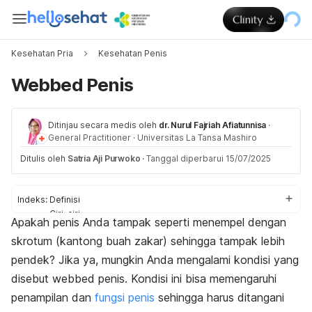
Kesehatan Pria
Kesehatan Penis
Webbed Penis
Ditinjau secara medis oleh
dr. Nurul Fajriah Afiatunnisa
·
General Practitioner
·
Universitas La Tansa Mashiro
Ditulis oleh
Satria Aji Purwoko
·
Tanggal diperbarui 15/07/2025
Indeks:
Definisi
Ciri-ciri
Apakah penis Anda tampak seperti menempel dengan
Penyebab
skrotum (kantong buah zakar) sehingga tampak lebih
Pengobatan
pendek? Jika ya, mungkin Anda mengalami kondisi yang
disebut
webbed penis
. Kondisi ini bisa memengaruhi
penampilan dan
fungsi penis
sehingga harus ditangani