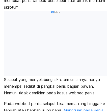
membuat penis tampak berselaput saat ditarik menjauhi
skrotum.
Iklan
Selaput yang menyelubungi skrotum umumnya hanya
menempel sedikit di pangkal penis bagian bawah.
Namun, tidak demikian pada kasus
webbed penis
.
Pada
webbed penis
,
selaput bisa memanjang hingga ke
tengah atau bahkan ujung penis.
Gangguan pada penis