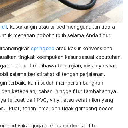
cil
, kasur angin atau
airbed
menggunakan udara
untuk menahan bobot tubuh selama Anda tidur.
ibandingkan
springbed
atau kasur konvensional
suaikan tingkat keempukan kasur sesuai kebutuhan.
 juga cocok untuk dibawa bepergian, misalnya saat
bil selama beristirahat di tengah perjalanan.
in terbaik, kami sudah mempertimbangkan
n dan ketebalan, bahan, hingga fitur tambahannya.
ya terbuat dari PVC,
vinyl
, atau serat nilon
yang
 teruji kuat, tahan lama, dan tidak gampang bocor
omendasikan juga dilengkapi dengan fitur