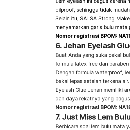
Lem
eyelash
ini bagus karena 
oilproof
, sehingga tidak mudah 
Selain itu, SALSA Strong Make
menyamarkan garis bulu mata 
Nomor registrasi BPOM: NA
6. Jehan Eyelash Glu
Buat Anda yang suka pakai bul
formula
latex free
dan
paraben 
Dengan formula
waterproof
, l
bakal lepas setelah terkena air.
Eyelash Glue Jehan memiliki 
dan daya rekatnya yang bagus 
Nomor registrasi BPOM: NA
7. Just Miss Lem Bul
Berbicara soal lem bulu mata 