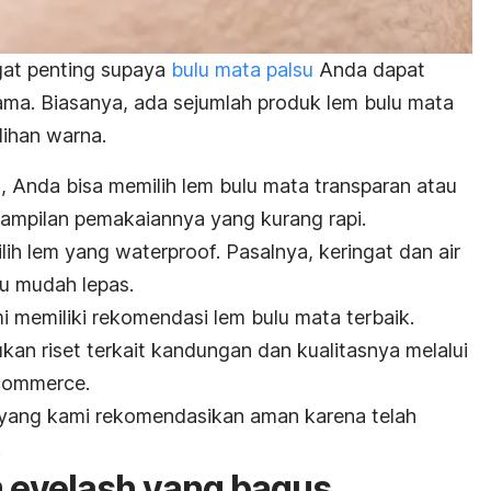
gat penting supaya
bulu mata palsu
Anda dapat
ma. Biasanya, ada sejumlah produk lem bulu mata
lihan warna.
, Anda bisa memilih lem bulu mata transparan atau
tampilan pemakaiannya yang kurang rapi.
ilih lem yang
waterproof
. Pasalnya, keringat dan air
u mudah lepas.
memiliki rekomendasi lem bulu mata terbaik.
an riset terkait kandungan dan kualitasnya melalui
commerce
.
yang kami rekomendasikan aman karena telah
.
m
eyelash
yang bagus