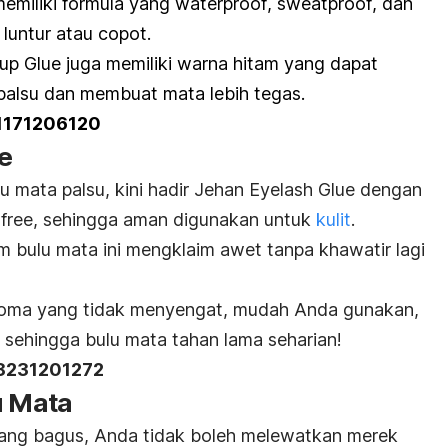
memiliki formula yang
waterproof
,
sweatproof
, dan
luntur atau copot.
up Glue juga memiliki warna hitam yang dapat
palsu dan membuat mata lebih tegas.
11171206120
e
u mata palsu, kini hadir Jehan Eyelash Glue dengan
free,
sehingga aman digunakan untuk
kulit
.
em bulu mata ini mengklaim awet tanpa khawatir lagi
aroma yang tidak menyengat, mudah Anda gunakan,
sehingga bulu mata tahan lama seharian!
18231201272
u Mata
yang bagus, Anda tidak boleh melewatkan merek