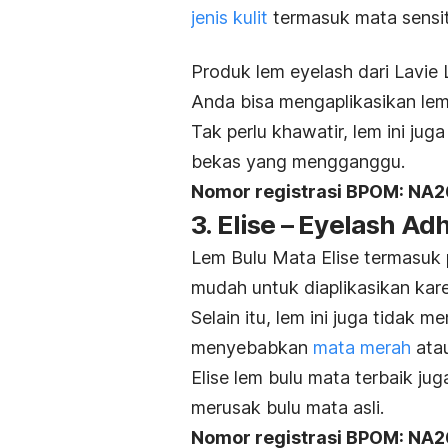
jenis kulit
termasuk mata sensiti
Produk lem
eyelash
dari Lavie 
Anda bisa mengaplikasikan le
Tak perlu khawatir, lem ini ju
bekas yang mengganggu.
Nomor registrasi BPOM: NA
3. Elise – Eyelash Ad
Lem Bulu Mata Elise termasuk p
mudah untuk diaplikasikan kare
Selain itu, lem ini juga tida
menyebabkan
mata merah
atau
Elise lem bulu mata terbaik j
merusak bulu mata asli.
Nomor registrasi BPOM: NA