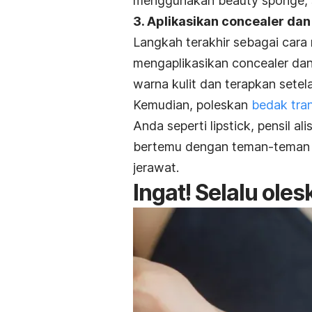
menggunakan beauty sponge, s
3. Aplikasikan concealer da
Langkah terakhir sebagai cara
mengaplikasikan concealer dan
warna kulit dan terapkan sete
Kemudian, poleskan
bedak
tra
Anda seperti lipstick, pensil a
bertemu dengan teman-teman t
jerawat.
Ingat! Selalu ole