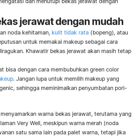
 mengatasi dan menutupi bekas jerawat dengan
ekas jerawat dengan mudah
kan noda kehitaman,
kulit tidak rata
(bopeng), atau
eputusan untuk memakai makeup sebagai cara
iragukan. Khawatir bekas jerawat akan masih tetap
wat bisa dengan cara membubuhkan
green color
akeup
. Jangan lupa untuk memilih makeup yang
enic, sehingga meminimalkan penyumbatan pori-
t menyamarkan warna bekas jerawat, terutama yang
 laman
Very Well
, meskipun warna merah (noda
wanan satu sama lain pada palet warna, tetapi jika