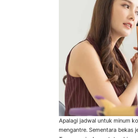
Apalagi jadwal untuk minum k
mengantre. Sementara bekas j