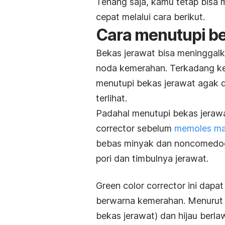
Tenang saja, kamu tetap bisa
cepat melalui cara berikut.
Cara menutupi b
Bekas jerawat bisa meninggal
noda kemerahan. Terkadang k
menutupi bekas jerawat agak d
terlihat.
Padahal menutupi bekas jera
corrector
sebelum
memoles m
bebas minyak dan noncomedog
pori dan timbulnya jerawat.
G
reen color corrector
ini dapa
berwarna kemerahan. Menurut
bekas jerawat) dan hijau berla