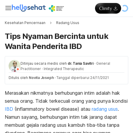
Kesehatan Pencernaan
Radang Usus
Tips Nyaman Bercinta untuk
Wanita Penderita IBD
Ditinjau secara medis oleh
dr. Tania Savitri
·
General
Practitioner
·
Integrated Therapeutic
Ditulis oleh
Novita Joseph
·
Tanggal diperbarui 24/11/2021
Merasakan nikmatnya berhubungan intim adalah hak
semua orang. Tidak terkecuali orang yang punya kondisi
IBD
(
inflammatory bowel disease
) atau
radang usus
.
Namun sayang, berhubungan intim tak jarang dapat
membuat gejala radang usus kambuh tiba-tiba tanpa