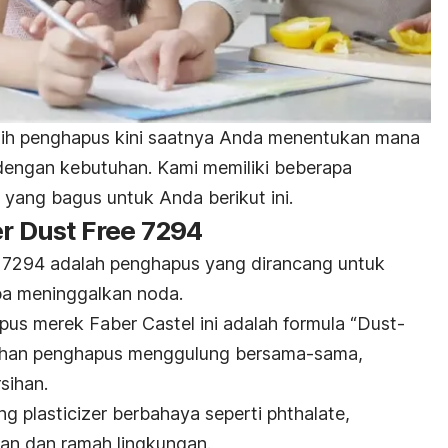
lih penghapus kini saatnya Anda menentukan mana
dengan kebutuhan. Kami memiliki beberapa
yang bagus untuk Anda berikut ini.
er Dust Free 7294
e 7294 adalah penghapus yang dirancang untuk
pa meninggalkan noda.
us merek Faber Castel ini adalah formula “
Dust-
pihan penghapus menggulung bersama-sama,
sihan.
ung
plasticizer
berbahaya seperti
phthalate
,
an dan ramah lingkungan.