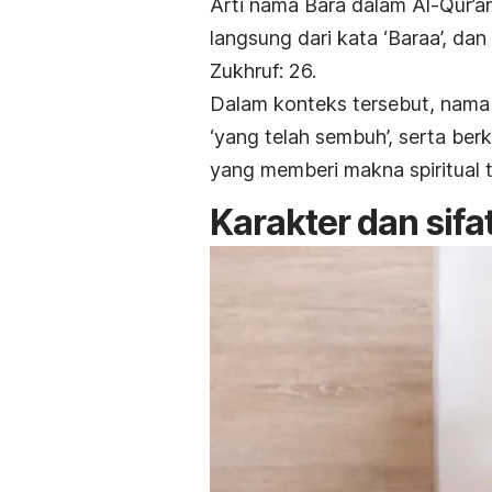
Arti
nama Bara dalam Al-Qur’a
langsung dari kata ‘Baraa’, da
Zukhruf: 26.
Dalam konteks tersebut, nama B
‘yang telah sembuh’, serta ber
yang memberi makna spiritual 
Karakter dan sif