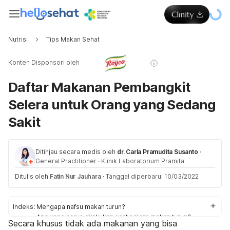
Nutrisi
Tips Makan Sehat
Konten Disponsori oleh
Daftar Makanan Pembangkit
Selera untuk Orang yang Sedang
Sakit
Ditinjau secara medis oleh
dr. Carla Pramudita Susanto
·
General Practitioner
·
Klinik Laboratorium Pramita
Ditulis oleh
Fatin Nur Jauhara
·
Tanggal diperbarui 10/03/2022
Indeks:
Mengapa nafsu makan turun?
Apa yang harus dilakukan saat selera makan turun?
Secara khusus tidak ada makanan yang bisa
Beragam makanan pembangkit selera makan untuk orang