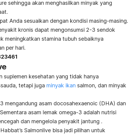
ure
sehingga akan menghasilkan minyak yang
aat.
pat Anda sesuaikan dengan kondisi masing-masing.
penyakit kronis dapat mengonsumsi 2-3 sendok
uk meningkatkan stamina tubuh sebaiknya
 per hari.
3323461
ve
n suplemen kesehatan yang tidak hanya
auda, tetapi juga
minyak ikan
salmon, dan minyak
a-3 mengandung
asam docosahexaenoic
(DHA) dan
 Sementara asam lemak omega-3 adalah nutrisi
ncegah dan mengelola penyakit jantung .
abbat’s Salmonlive bisa jadi pilihan untuk