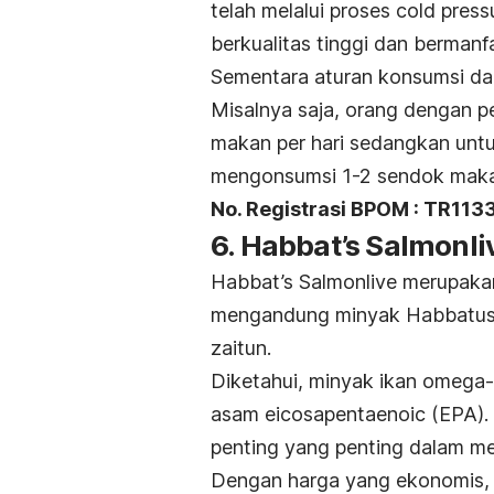
telah melalui proses
cold press
berkualitas tinggi dan bermanf
Sementara aturan konsumsi da
Misalnya saja, orang dengan 
makan per hari sedangkan unt
mengonsumsi 1-2 sendok makan
No. Registrasi BPOM : TR11
6. Habbat’s Salmonli
Habbat’s Salmonlive merupaka
mengandung minyak Habbatuss
zaitun.
Diketahui, minyak ikan omeg
asam eicosapentaenoic
(EPA).
penting yang penting dalam me
Dengan harga yang ekonomis, H