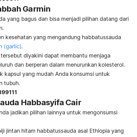
Habbah Garmin
a yang bagus dan bisa menjadi pilihan datang dari
n.
men kesehatan yang mengandung habbatussauda
 (garlic)
.
tersebut diyakini dapat membantu menjaga
luruh dan berperan dalam menurunkan kolesterol.
tuk kapsul yang mudah Anda konsumsi untuk
n tubuh.
399111
auda Habbasyifa Cair
nda jadikan pilihan lainnya untuk mengonsumsi
 biji jintan hitam habbatussauda asal Ethiopia yang