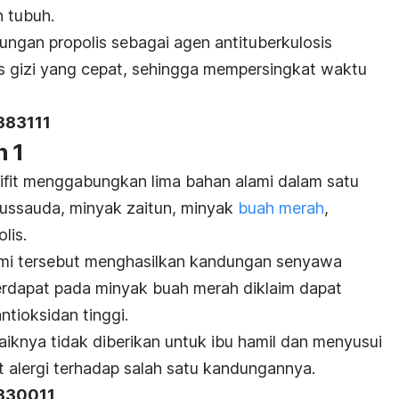
 tubuh.
ungan propolis sebagai agen antituberkulosis
s gizi yang cepat, sehingga mempersingkat waktu
383111
n 1
ifit menggabungkan lima bahan alami dalam satu
ussauda, minyak zaitun, minyak
buah merah
,
lis.
mi tersebut menghasilkan kandungan senyawa
terdapat pada minyak buah merah diklaim dapat
tioksidan tinggi.
aiknya tidak diberikan untuk ibu hamil dan menyusui
 alergi terhadap salah satu kandungannya.
3330011