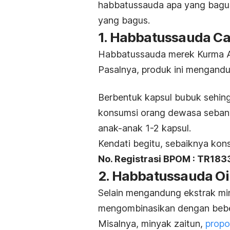
habbatussauda apa yang bagus
yang bagus.
1. Habbatussauda C
Habbatussauda merek Kurma Ajw
Pasalnya, produk ini mengandu
Berbentuk kapsul bubuk sehin
konsumsi orang dewasa sebany
anak-anak 1-2 kapsul.
Kendati begitu, sebaiknya kon
No. Registrasi BPOM : TR18
2. Habbatussauda Oil
Selain mengandung ekstrak mi
mengombinasikan dengan bebera
Misalnya, minyak zaitun,
propo