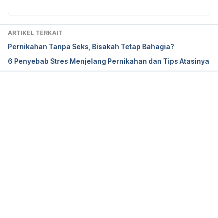
relationship/
Diakses pada 9 April 2019.
Don’t Ask, Don’t Tell Your Family. 
ARTIKEL TERKAIT
https://www.psychologytoday.com/us/blog/divorce
Pernikahan Tanpa Seks, Bisakah Tetap Bahagia?
-busting/201005/dont-ask-dont-tell-your-family
6 Penyebab Stres Menjelang Pernikahan dan Tips Atasinya
Diakses pada 9 April 2019.
Memuat...