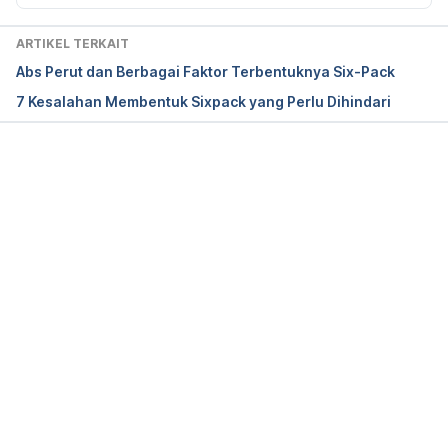
https://www.plasticsurgery.org/cosmetic-
procedures/liposuction
 diakses pada 10 Oktober 
ARTIKEL TERKAIT
2017.
Abs Perut dan Berbagai Faktor Terbentuknya Six-Pack
7 Kesalahan Membentuk Sixpack yang Perlu Dihindari
Abdominal Etching: The Fast, Permanent Way To A 
Carved Six-pack 
https://www.zwivel.com/blog/abdominal-etching-
carved-six-pack/
 diakses pada 10 Oktober 2017.
Memuat...