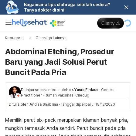
Bagaimana tips olahraga setelah cedera?
Tanya dokter di sini!
Kebugaran
Olahraga Lainnya
Abdominal Etching, Prosedur
Baru yang Jadi Solusi Perut
Buncit Pada Pria
Ditinjau secara medis oleh
dr. Yusra Firdaus
·
General
Practitioner
·
Rumah Vaksinasi Ciledug
Ditulis oleh
Andisa Shabrina
·
Tanggal diperbarui 18/12/2020
Memiliki perut six-pack merupakan idaman banyak pria,
mungkin termasuk Anda sendiri. Perut buncit pada pria