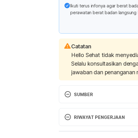
Ikuti terus infonya agar berat b
perawatan berat badan langsung 
Catatan
Hello Sehat tidak menyedi
Selalu konsultasikan deng
jawaban dan penanganan 
SUMBER
Dentist warns against charcoal t
http://www.foxnews.com/health/
RIWAYAT PENGERJAAN
whitener-reaches-millions.html.
Versi Terbaru
Whitening your teeth with activ