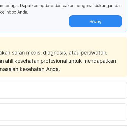
adan terjaga: Dapatkan update dari pakar mengenai dukungan dan
ke inbox Anda.
Hitung
akan saran medis, diagnosis, atau perawatan.
an ahli kesehatan profesional untuk mendapatkan
masalah kesehatan Anda.
eeth whitening trend. 
2016/08/15/video-featuring-charcoal-as-teeth-
 Accessed 19/09/2017.
ated charcoal. https://www.123dentist.com/whitening-