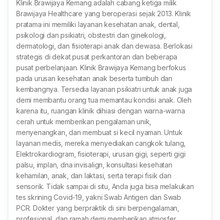
Klinik Brawijaya Kemang adalah cabang ketiga milik
Brawijaya Healthcare yang beroperasi sejak 2013. Klinik
pratama ini memiliki layanan kesehatan anak, dental,
psikologi dan psikiatri, obstestri dan ginekologi,
dermatologi, dan fisioterapi anak dan dewasa. Berlokasi
strategis di dekat pusat perkantoran dan beberapa
pusat perbelanjaan. Klinik Brawijaya Kemang berfokus
pada urusan kesehatan anak beserta tumbuh dan
kembangnya. Tersedia layanan psikiatri untuk anak juga
demi membantu orang tua memantau kondisi anak. Oleh
karena itu, ruangan klinik dihiasi dengan warna-warna
cerah untuk memberikan pengalaman unik,
menyenangkan, dan membuat si kecil nyaman. Untuk
layanan medis, mereka menyediakan cangkok tulang,
Elektrokardiogram, fisioterapi, urusan gigi, seperti gigi
palsu, implan, dna invisalign, konsultasi kesehatan
kehamilan, anak, dan laktasi, serta terapi fisik dan
sensorik. Tidak sampai di situ, Anda juga bisa melakukan
tes skrining Covid-19, yakni Swab Antigen dan Swab
PCR. Dokter yang berpraktik di sini berpengalaman,
profesional, dan ramah demi memberikan atmosfer