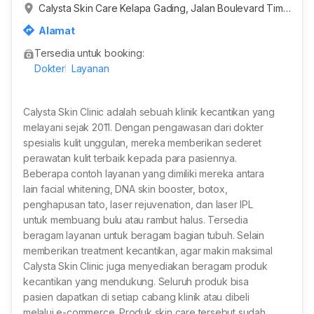
Calysta Skin Care Kelapa Gading, Jalan Boulevard Timu
r, Pegangsaan Dua, Kelapa Gading, Jakarta Utara, Daer
Alamat
ah Khusus Ibukota Jakarta, Indonesia
Tersedia untuk booking:
Dokter
Layanan
Calysta Skin Clinic adalah sebuah klinik kecantikan yang
melayani sejak 2011. Dengan pengawasan dari dokter
spesialis kulit unggulan, mereka memberikan sederet
perawatan kulit terbaik kepada para pasiennya.
Beberapa contoh layanan yang dimiliki mereka antara
lain facial whitening, DNA skin booster, botox,
penghapusan tato, laser rejuvenation, dan laser IPL
untuk membuang bulu atau rambut halus. Tersedia
beragam layanan untuk beragam bagian tubuh. Selain
memberikan treatment kecantikan, agar makin maksimal
Calysta Skin Clinic juga menyediakan beragam produk
kecantikan yang mendukung. Seluruh produk bisa
pasien dapatkan di setiap cabang klinik atau dibeli
melalui e-commerce. Produk skin care tersebut sudah