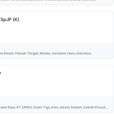
 SpJP (K)
am Bonjol, Petisah Tengah, Medan, Sumatera Utara, Indonesia
P
an Raya, RT.2/RW.5, Duren Tiga, Kota Jakarta Selatan, Daerah Khusus I