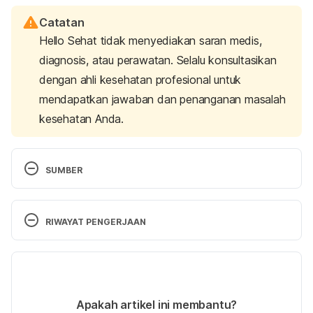
Catatan
Hello Sehat tidak menyediakan saran medis,
diagnosis, atau perawatan. Selalu konsultasikan
dengan ahli kesehatan profesional untuk
mendapatkan jawaban dan penanganan masalah
kesehatan Anda.
SUMBER
Sex and Arthritis 
https://www.rheumatology.org/I-
Am-A/Patient-Caregiver/Diseases-
RIWAYAT PENGERJAAN
Conditions/Living-Well-with-Rheumatic-
Disease/Sex-Arthritis
 diakses 30 Agustus 2018.
Versi Terbaru
04/11/2020
Arthritis Pain, Intimacy, and Sex 
Ditulis oleh 
Andisa Shabrina
Apakah artikel ini membantu?