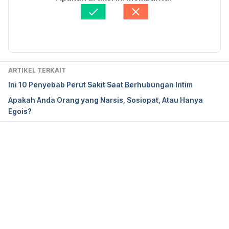
selfish-in-bed
 diakses pada 20 Mei 2019.
Ditinjau secara medis oleh
dr. Tania Savitri
Diperbarui oleh: 
Ajeng Quamila
ARTIKEL TERKAIT
Ini 10 Penyebab Perut Sakit Saat Berhubungan Intim
Apakah Anda Orang yang Narsis, Sosiopat, Atau Hanya
Egois?
Memuat...