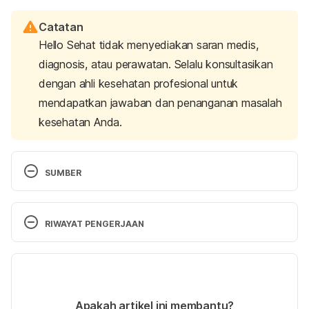
Catatan
Hello Sehat tidak menyediakan saran medis,
diagnosis, atau perawatan. Selalu konsultasikan
dengan ahli kesehatan profesional untuk
mendapatkan jawaban dan penanganan masalah
kesehatan Anda.
SUMBER
Selfish in bed 
https://www.menshealth.com/sex-
women/a26099834/selfish-in-bed/
 diakses pada 
RIWAYAT PENGERJAAN
20 Mei 2019. 
Versi Terbaru
Six cues your lover is selfish in bed 
https://www.psychologytoday.com/us/blog/the-
23/05/2019
mysteries-love/201610/six-cues-your-lover-is-
Ditulis oleh 
Novita Joseph
Apakah artikel ini membantu?