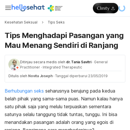
Kesehatan Seksual
Tips Seks
Tips Menghadapi Pasangan yang
Mau Menang Sendiri di Ranjang
Ditinjau secara medis oleh
dr. Tania Savitri
·
General
Practitioner
·
Integrated Therapeutic
Ditulis oleh
Novita Joseph
·
Tanggal diperbarui 23/05/2019
Berhubungan seks
seharusnya berujung pada kedua
belah pihak yang sama-sama puas. Namun kalau hanya
satu pihak saja yang melulu terpuaskan sementara
satunya selalu tanggung tidak tuntas, tunggu. I
ni bisa
menandakan pasangan adalah orang yang egois di