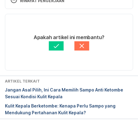
RIWAYAT PENGERJAAN
know
Versi Terbaru
http://www.marieclaire.co.uk/beauty/how-to/5-
anti-ageing-facial-exercises-you-can-try-at-home-
27/02/2019
94678 Accessed on April 5,
Ditulis oleh 
Lika Aprilia Samiadi
Apakah artikel ini membantu?
Ditinjau secara medis oleh
dr. Yusra Firdaus
2017
Diperbarui oleh: 
Nimas Mita Etika M
ARTIKEL TERKAIT
Do Facial Exercises Help To Reduce
Jangan Asal Pilih, Ini Cara Memilih Sampo Anti Ketombe
Sesuai Kondisi Kulit Kepala
2017
Kulit Kepala Berketombe: Kenapa Perlu Sampo yang
Mendukung Pertahanan Kulit Kepala?
Memuat...