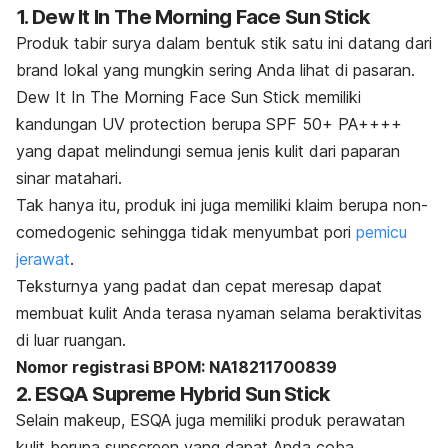
1. Dew It In The Morning Face Sun Stick
Produk tabir surya dalam bentuk stik satu ini datang dari
brand lokal yang mungkin sering Anda lihat di pasaran.
Dew It In The Morning Face Sun Stick memiliki
kandungan UV protection berupa SPF 50+ PA++++
yang dapat melindungi semua jenis kulit dari paparan
sinar matahari.
Tak hanya itu, produk ini juga memiliki klaim berupa
non-
comedogenic
sehingga tidak menyumbat pori
pemicu
jerawat
.
Teksturnya yang padat dan cepat meresap dapat
membuat kulit Anda terasa nyaman selama beraktivitas
di luar ruangan.
Nomor registrasi BPOM: NA18211700839
2. ESQA Supreme Hybrid Sun Stick
Selain
makeup
, ESQA juga memiliki produk perawatan
kulit berupa
sunscreen
yang dapat Anda coba.