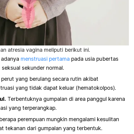
gan a
tresia vagina meliputi berikut ini.
k adanya
menstruasi pertama
pada usia pubertas
seksual sekunder normal.
​
 perut yang berulang secara rutin akibat
uasi yang tidak dapat keluar (hematokolpos).
​
l.
Terbentuknya gumpalan di area panggul karena
asi yang terperangkap.
​
berapa perempuan mungkin mengalami kesulitan
bat tekanan dari gumpalan yang terbentuk.
​