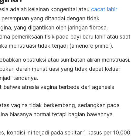
esia
adalah kelainan kongenital atau
cacat lahir
i perempuan yang ditandai dengan tidak
na, yang digantikan oleh jaringan fibrosa.
elama pemeriksaan fisik pada bayi baru lahir atau saat
jika menstruasi tidak terjadi (
amenore primer)
.
babkan obstruksi atau sumbatan aliran menstruasi.
umpukan darah menstruasi yang tidak dapat keluar
njadi tandanya.
at bahwa atresia vagina berbeda dari agenesis
 atas vagina tidak berkembang, sedangkan pada
agina biasanya normal tetapi bagian bawahnya
es
, kondisi ini terjadi pada sekitar 1 kasus per 10.000