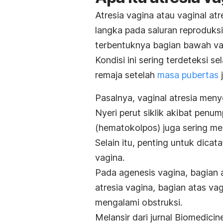
Atresia vagina atau
vaginal atr
langka pada saluran reproduks
terbentuknya bagian bawah vagi
Kondisi ini sering terdeteksi s
remaja setelah
masa pubertas
Pasalnya,
vaginal atresia
menye
N
yeri perut siklik akibat pen
(hematokolpos) juga sering me
Selain itu, p
enting untuk dicat
vagina.
Pada agenesis vagina, bagian
atresia vagina, bagian atas v
mengalami obstruksi.
​Melansir dari jurnal
Biomedicin