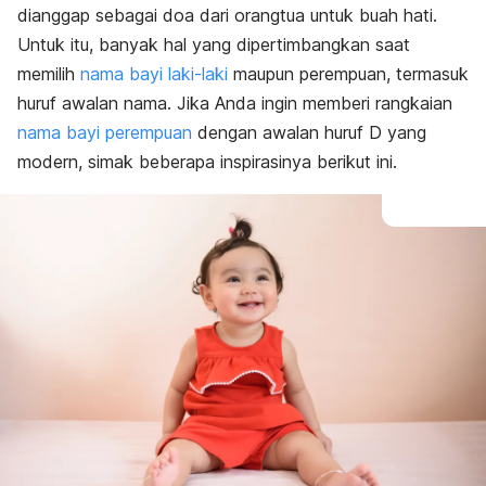
dianggap sebagai doa dari orangtua untuk buah hati.
Bermakna agamis
Bermakna kebahagiaan
Untuk itu, banyak hal yang dipertimbangkan saat
Bermakna sifat baik
memilih
nama bayi laki-laki
maupun perempuan, termasuk
Bermakna lainnya
huruf awalan nama. Jika Anda ingin memberi rangkaian
Alasan
nama bayi perempuan
dengan awalan huruf D yang
modern, simak beberapa inspirasinya berikut ini.