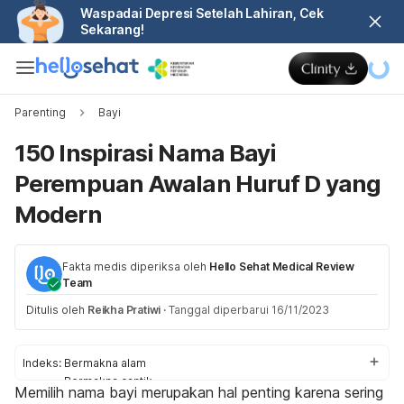
Waspadai Depresi Setelah Lahiran, Cek
Sekarang!
Parenting
Bayi
150 Inspirasi Nama Bayi
Perempuan Awalan Huruf D yang
Modern
Fakta medis diperiksa oleh
Hello Sehat Medical Review
Team
Ditulis oleh
Reikha Pratiwi
·
Tanggal diperbarui 16/11/2023
Indeks:
Bermakna alam
Bermakna cantik
Memilih nama bayi merupakan hal penting karena sering
Bermakna cinta