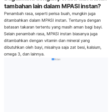
tambahan lain dalam MPASI instan?
Penambah rasa, seperti perisa buah, mungkin juga
ditambahkan dalam MPASI instan. Tentunya dengan
batasan takaran tertentu yang masih aman bagi bayi.
Selain penambah rasa, MPASI instan biasanya juga
ditambahkan dengan vitamin dan mineral yang
dibutuhkan oleh bayi, misalnya saja zat besi, kalsium,
omega 3, dan lainnya.
Iklan