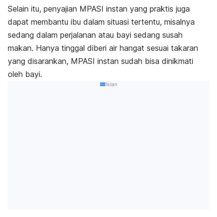
Selain itu, penyajian MPASI instan yang praktis juga
dapat membantu ibu dalam situasi tertentu, misalnya
sedang dalam perjalanan atau bayi sedang susah
makan. Hanya tinggal diberi air hangat sesuai takaran
yang disarankan, MPASI instan sudah bisa dinikmati
oleh bayi.
Iklan