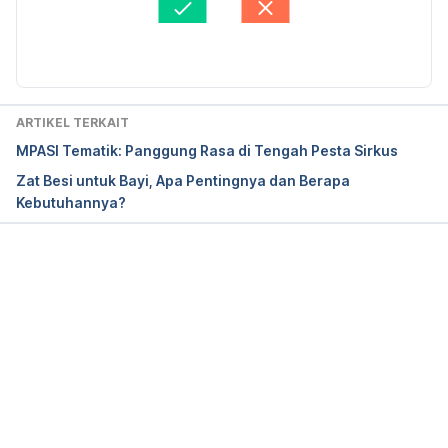
Pendamping ASI (MPASI) Komersial Berbahaya 
Buat Bayi?. [online] Available at: 
http://www.idai.or.id/artikel/klinik/pengasuhan-
anak/apakah-makanan-pendamping-asi-mpasi-
komersil-berbahaya-buat-bayi [Accessed 17 May. 
ARTIKEL TERKAIT
2019].
MPASI Tematik: Panggung Rasa di Tengah Pesta Sirkus
Zat Besi untuk Bayi, Apa Pentingnya dan Berapa
Kebutuhannya?
Memuat...