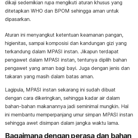
dikaji sedemikian rupa mengikuti aturan khusus yang
ditetapkan WHO dan BPOM sehingga aman untuk
dipasarkan.
Aturan ini menyangkut ketentuan keamanan pangan,
higienitas, sampai komposisi dan kandungan gizi yang
terkandung dalam MPASI instan. Jikapun terdapat
pengawet dalam MPASI instan, tentunya dipilih bahan
pengawet yang aman bagi bayi. Juga dengan jenis dan
takaran yang masih dalam batas aman.
Lagipula, MPASI instan sekarang ini sudah dibuat
dengan cara dikeringkan, sehingga kadar air dalam
bahan-bahan makanannya jadi seminimal mungkin. Hal
ini membantu memperpanjang umur simpan MPASI instan
sehingga awet disimpan dalam jangka waktu lama.
Bagaimana dengan perasa dan bahan