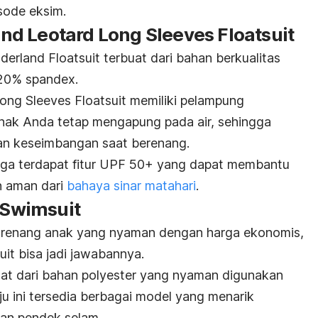
sode eksim.
d Leotard Long Sleeves Floatsuit
rland Floatsuit terbuat dari bahan berkualitas
 20% spandex.
ng Sleeves Floatsuit memiliki pelampung
anak Anda tetap mengapung pada air, sehingga
n keseimbangan saat berenang.
 juga terdapat fitur UPF 50+ yang dapat membantu
an aman dari
bahaya sinar matahari
.
s Swimsuit
u renang anak yang nyaman dengan harga ekonomis,
it bisa jadi jawabannya.
uat dari bahan
polyester
yang nyaman digunakan
u ini tersedia berbagai model yang menarik
lan pendek selam.