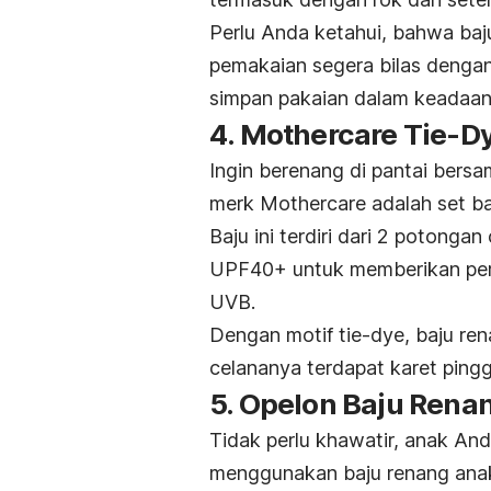
Perlu Anda ketahui, bahwa baju
pemakaian segera bilas dengan 
simpan pakaian dalam keadaa
4. Mothercare Tie-D
Ingin berenang di pantai bers
merk Mothercare adalah set ba
Baju ini terdiri dari 2 potong
UPF40+ untuk memberikan perl
UVB.
Dengan motif
tie-dye
, baju re
celananya terdapat karet ping
5. Opelon Baju Rena
Tidak perlu khawatir, anak An
menggunakan baju renang anak