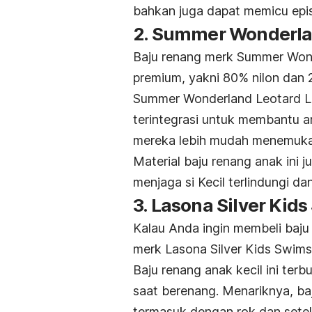
bahkan juga dapat memicu epi
2. Summer Wonderlan
Baju renang
merk
Summer Wonde
premium, yakni 80% nilon dan
Summer Wonderland Leotard Lo
terintegrasi untuk membantu 
mereka lebih mudah menemuka
Material baju renang anak ini
menjaga si Kecil terlindungi d
3. Lasona Silver Kid
Kalau Anda ingin membeli baj
merk
Lasona Silver Kids Swimsu
Baju renang anak kecil ini terb
saat berenang. Menariknya, baj
termasuk dengan rok dan sete