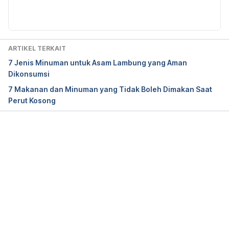
https://www.verywellfit.com/are-carbonated-
waters-as-healthy-as-regular-water-4111914
(Diakses 1 Oktober 2018)
ARTIKEL TERKAIT
7 Jenis Minuman untuk Asam Lambung yang Aman
CDC. Tanpa tahun. Rethink Your Drink. [Online] 
Dikonsumsi
Tersedia pada: 
7 Makanan dan Minuman yang Tidak Boleh Dimakan Saat
https://www.cdc.gov/healthyweight/healthy_eating/
Perut Kosong
drinks.html
 (Diakses 1 Oktober 2018)
Memuat...