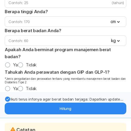
(tahun)
Berapa tinggi Anda?
cm
Berapa berat badan Anda?
kg
Apakah Anda berminat program manajemen berat
badan?
Ya
Tidak
Tahukah Anda perawatan dengan GIP dan GLP-1?
*Jenis pengobatan dan perawatan terbaru yang membantu manajemen berat badan dan
Diabetes Tipe 2
Ya
Tidak
Ikuti terus infonya agar berat badan terjaga: Dapatkan update
dari pakar mengenai dukungan dan perawatan berat badan
Hitung
langsung ke inbox Anda.
Catatan