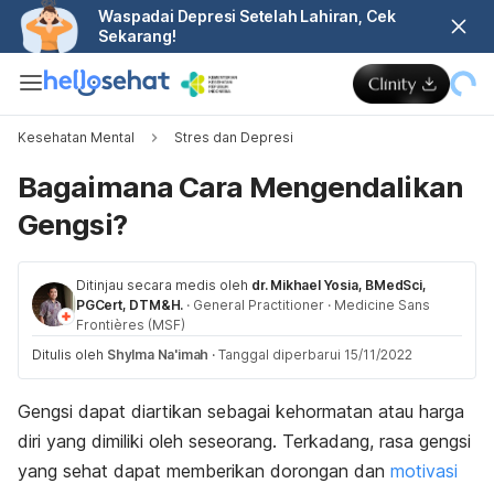
Waspadai Depresi Setelah Lahiran, Cek
Sekarang!
Kesehatan Mental
Stres dan Depresi
Bagaimana Cara Mengendalikan
Gengsi?
Ditinjau secara medis oleh
dr. Mikhael Yosia, BMedSci,
PGCert, DTM&H.
·
General Practitioner
·
Medicine Sans
Frontières (MSF)
Ditulis oleh
Shylma Na'imah
·
Tanggal diperbarui 15/11/2022
Gengsi dapat diartikan sebagai kehormatan atau harga
diri yang dimiliki oleh seseorang. Terkadang, rasa gengsi
yang sehat dapat memberikan dorongan dan
motivasi